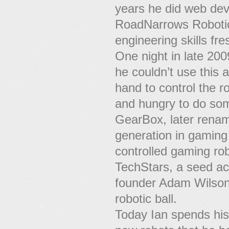
years he did web dev
RoadNarrows Robotic
engineering skills fre
One night in late 20
he couldn’t use this
hand to control the 
and hungry to do som
GearBox, later rename
generation in gaming 
controlled gaming ro
TechStars, a seed ac
founder Adam Wilson 
robotic ball.
Today Ian spends his