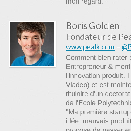
mon regard.
Boris Golden
Fondateur de Pea
www.pealk.com
–
@P
Comment bien rater s
Entrepreneur & mento
l'innovation produit. 
Viadeo) et est mainte
titulaire d'un docto
de l'Ecole Polytechni
"Ma première startup
idée, mauvais produi
propose de passer en 