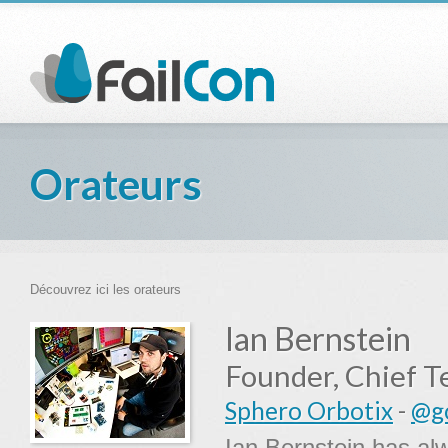
Orateurs
Découvrez ici les orateurs
Ian Bernstein
Founder, Chief T
Sphero Orbotix
-
@g
Ian Bernstein has alw