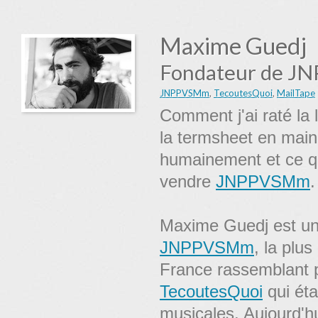
Maxime Guedj
Fondateur de JN
JNPPVSMm
,
TecoutesQuoi
,
MailTape
Comment j'ai raté la
la termsheet en main.
humainement et ce qu
vendre
JNPPVSMm
.
Maxime Guedj est un 
JNPPVSMm
, la plu
France rassemblant pl
TecoutesQuoi
qui éta
musicales. Aujourd'hu