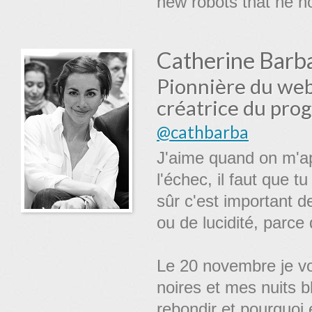
new robots that he ho
Catherine Barb
Pionnière du web
créatrice du pr
@cathbarba
J'aime quand on m'ap
l'échec, il faut que t
sûr c'est important 
ou de lucidité, parce 
Le 20 novembre je vo
noires et mes nuits 
rebondir et pourquoi 