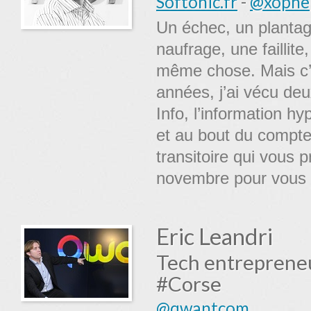
Softonic.fr
-
@xophe
Un échec, un plantage
naufrage, une faillite
même chose. Mais c’e
années, j’ai vécu deu
Info, l’information h
et au bout du compte
transitoire qui vous 
novembre pour vous e
Eric Leandri
Tech entrepreneu
#Corse
@qwantcom